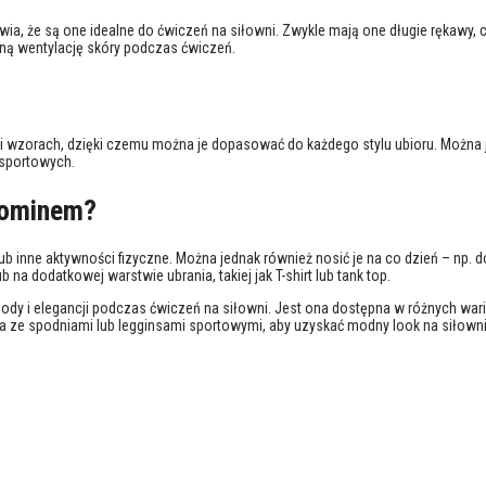
wia, że są one idealne do ćwiczeń na siłowni. Zwykle mają one długie rękawy, 
ną wentylację skóry podczas ćwiczeń.
 wzorach, dzięki czemu można je dopasować do każdego stylu ubioru. Można je
 sportowych.
kominem?
lub inne aktywności fizyczne. Można jednak również nosić je na co dzień – np.
a dodatkowej warstwie ubrania, takiej jak T-shirt lub tank top.
ody i elegancji podczas ćwiczeń na siłowni. Jest ona dostępna w różnych wa
a ze spodniami lub legginsami sportowymi, aby uzyskać modny look na siłowni