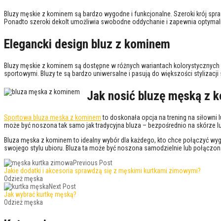
Bluzy męskie z kominem są bardzo wygodne i funkcjonalne. Szeroki krój spra
Ponadto szeroki dekolt umożliwia swobodne oddychanie i zapewnia optymal
Elegancki design bluz z kominem
Bluzy męskie z kominem są dostępne w różnych wariantach kolorystycznych i
sportowymi. Bluzy te są bardzo uniwersalne i pasują do większości stylizacji
Jak nosić bluzę męską z 
Sportowa bluza męska z kominem
to doskonała opcja na trening na siłowni 
może być noszona tak samo jak tradycyjna bluza – bezpośrednio na skórze lub n
Bluza męska z kominem to idealny wybór dla każdego, kto chce połączyć wyg
swojego stylu ubioru. Bluza ta może być noszona samodzielnie lub połączon
Previous Post
Jakie dodatki i akcesoria sprawdzą się z męskimi kurtkami zimowymi?
Odzież męska
Next Post
Jak wybrać kurtkę męską?
Odzież męska